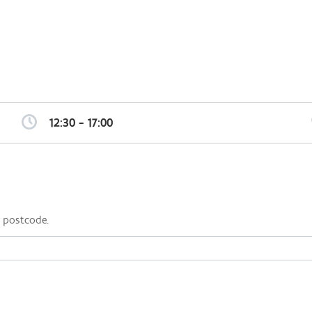
Overslaan
en
naar
de
algemene
inhoud
gaan
12:30 - 17:00
a postcode.